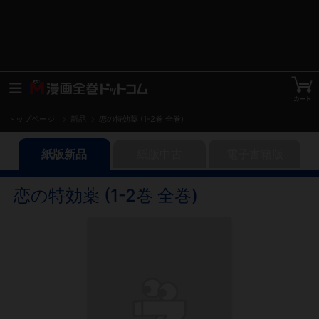
トップページ
新品
恋の特効薬 (1-2巻 全巻)
紙版新品
紙版中古
電子書籍版
恋の特効薬 (1-2巻 全巻)