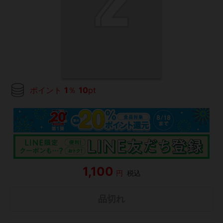
ポイント
1
％
10
pt
1,100
円
税込
品切れ