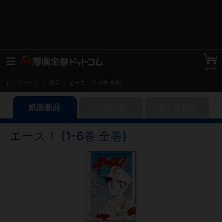
トップページ
新品
エース！ (1-6巻 全巻)
紙版新品
紙版中古
電子書籍版
エース！ (1-6巻 全巻)