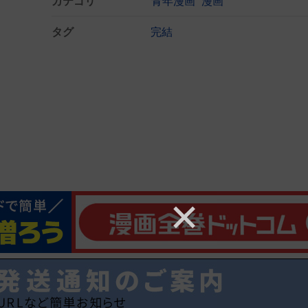
カテゴリ
青年漫画
漫画
タグ
完結