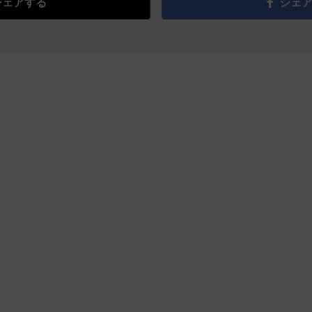
シェアする
シェ