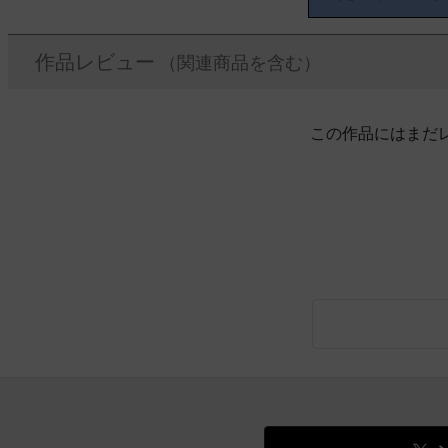
作品レビュー
（関連商品を含む）
この作品にはまだ