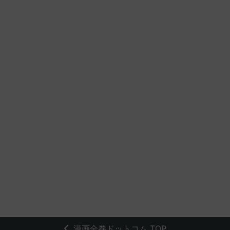
漫画全巻ドットコム TOP