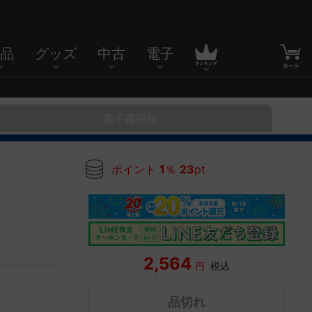
品
グッズ
中古
電子
電子書籍版
ポイント
1
％
23
pt
2,564
円
税込
品切れ