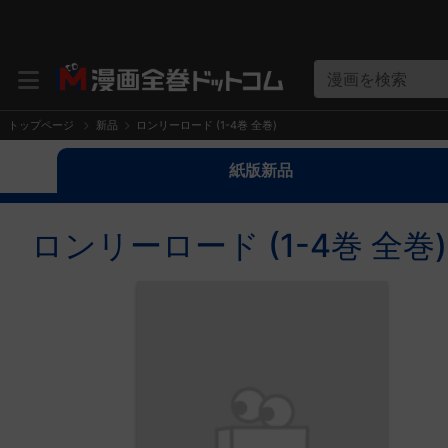
漫画を検索
トップページ
新品
ロンリーロード (1-4巻 全巻)
紙版新品
ロンリーロード (1-4巻 全巻)