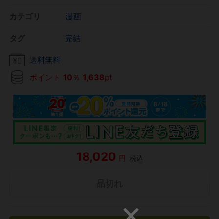
カテゴリ
漫画
タグ
完結
送料無料
ポイント
10
％
1,638
pt
18,020
円
税込
品切れ