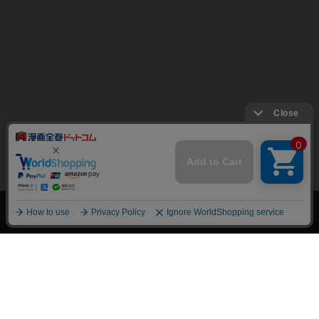
上へ
漫画全巻ドットコム TOP
トップページ
会員登録・ログイン
初めての方へ
電子書籍の読み方