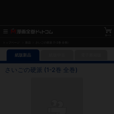
トップページ
新品
さいごの硬派 (1-2巻 全巻)
紙版新品
紙版中古
電子書籍版
さいごの硬派 (1-2巻 全巻)