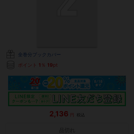
全巻分ブックカバー
ポイント
1
％
19
pt
2,136
円
税込
品切れ