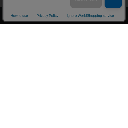
上へ
漫画全巻ドットコム TOP
トップページ
会員登録・ログイン
初めての方へ
電子書籍の読み方
支払方法
特定商取引法に基づく通販の表記
資金決済法に基づく表示
古物営業法に基づく表示
よくある質問
問い合わせ
個人情報保護方針
利用規約