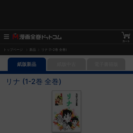
トップページ
新品
リナ (1-2巻 全巻)
紙版新品
紙版中古
電子書籍版
リナ (1-2巻 全巻)