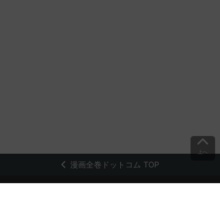
上へ
漫画全巻ドットコム TOP
トップページ
会員登録・ログイン