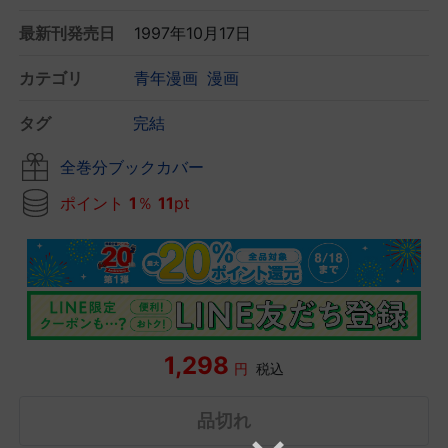
最新刊発売日
1997年10月17日
カテゴリ
青年漫画
漫画
タグ
完結
全巻分ブックカバー
ポイント
1
％
11
pt
1,298
円
税込
品切れ