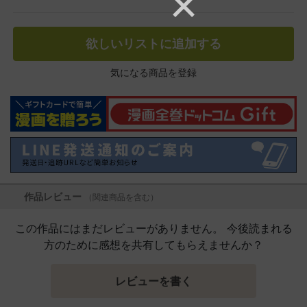
欲しいリストに追加する
気になる商品を登録
作品レビュー
（関連商品を含む）
この作品にはまだレビューがありません。 今後読まれる
方のために感想を共有してもらえませんか？
レビューを書く