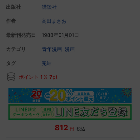
出版社
講談社
作者
高田まさお
最新刊発売日
1988年01月01日
カテゴリ
青年漫画
漫画
タグ
完結
ポイント
1
％
7
pt
812
円
税込