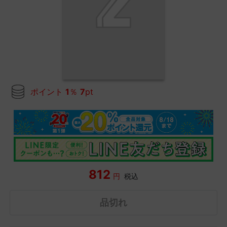
ポイント
1
％
7
pt
812
円
税込
品切れ