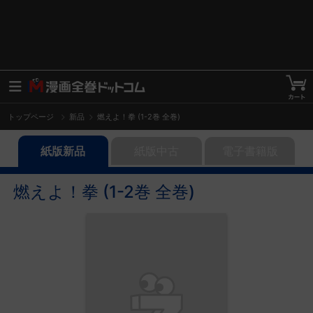
トップページ
新品
燃えよ！拳 (1-2巻 全巻)
紙版新品
紙版中古
電子書籍版
燃えよ！拳 (1-2巻 全巻)