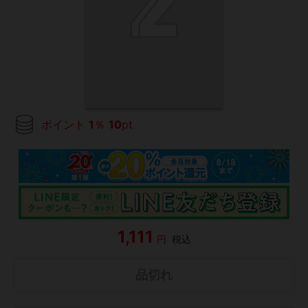
ポイント
1
％
10
pt
1,111
円
税込
品切れ