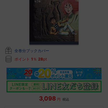
全巻分ブックカバー
ポイント
1
％
28
pt
3,098
円
税込