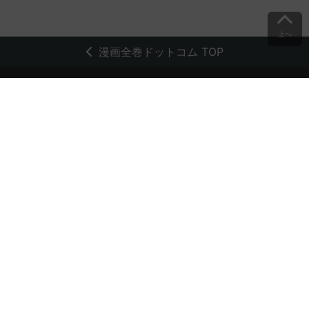
上へ
漫画全巻ドットコム TOP
トップページ
会員登録・ログイン
初めての方へ
電子書籍の読み方
支払方法
特定商取引法に基づく通販の表記
資金決済法に基づく表示
古物営業法に基づく表示
よくある質問
問い合わせ
個人情報保護方針