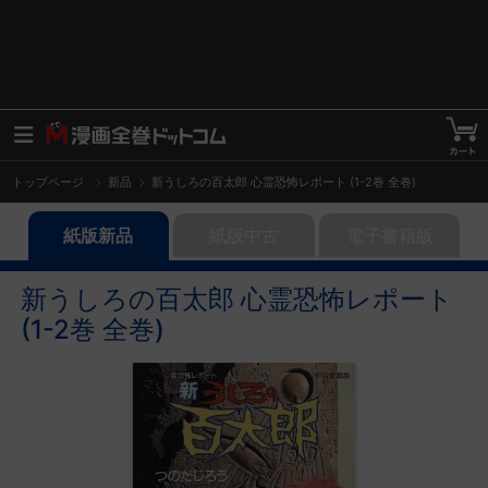
トップページ
新品
新うしろの百太郎 心霊恐怖レポート (1-2巻 全巻)
紙版新品
紙版中古
電子書籍版
新うしろの百太郎 心霊恐怖レポート
(1-2巻 全巻)