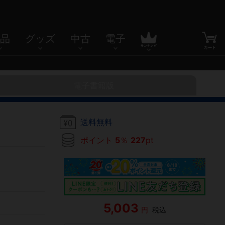
品
グッズ
中古
電子
電子書籍版
送料無料
ポイント
5
％
227
pt
5,003
円
税込