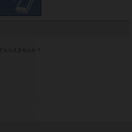
てもらえませんか？