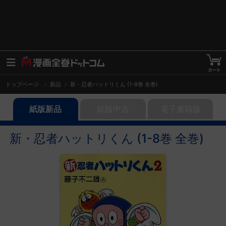
トップページ
新品
新・忍者ハットリくん (1-8巻 全巻)
紙版新品
紙版中古
電子書籍版
新・忍者ハットリくん (1-8巻 全巻)