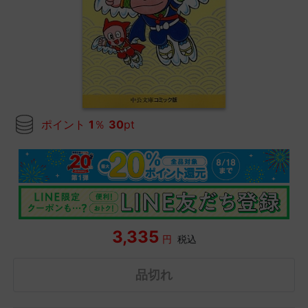
ポイント
1
％
30
pt
3,335
円
税込
品切れ