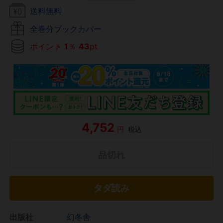
送料無料
全巻分ブックカバー
ポイント
1
％
43
pt
4,752
円
税込
品切れ
タダ読み
出版社
幻冬舎