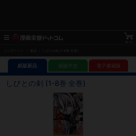
トップページ
新品
しびとの剣 (1-8巻 全巻)
紙版新品
紙版中古
電子書籍版
しびとの剣 (1-8巻 全巻)