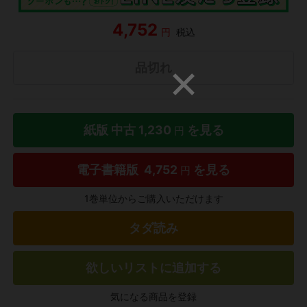
4,752
円
税込
品切れ
紙版 中古
1,230
を見る
円
電子書籍版
4,752
を見る
円
1巻単位からご購入いただけます
タダ読み
欲しいリストに追加する
気になる商品を登録