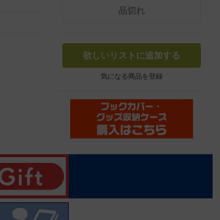
品切れ
欲しいリストに追加する
気になる商品を登録