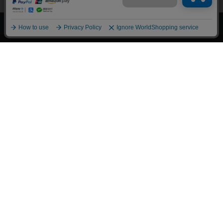
上へ
漫画全巻ドットコム TOP
トップページ
会員登録・ログイン
初めての方へ
電子書籍の読み方
支払方法
特定商取引法に基づく通販の表記
資金決済法に基づく表示
古物営業法に基づく表示
よくある質問
問い合わせ
個人情報保護方針
利用規約