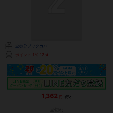
全巻分ブックカバー
ポイント
1
％
12
pt
1,362
円
税込
品切れ