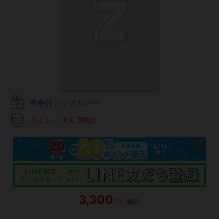
全巻分ブックカバー
ポイント
1
％
30
pt
3,300
円
税込