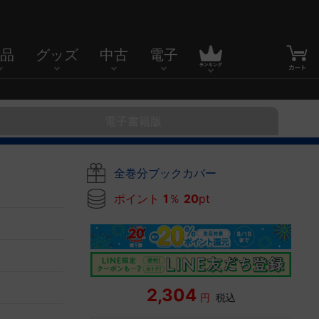
品
グッズ
中古
電子
電子書籍版
全巻分ブックカバー
ポイント
1
％
20
pt
2,304
円
税込