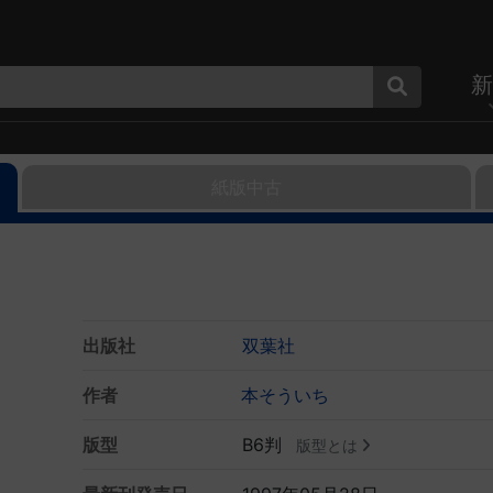
新
紙版中古
出版社
双葉社
作者
本そういち
版型
B6判
版型とは