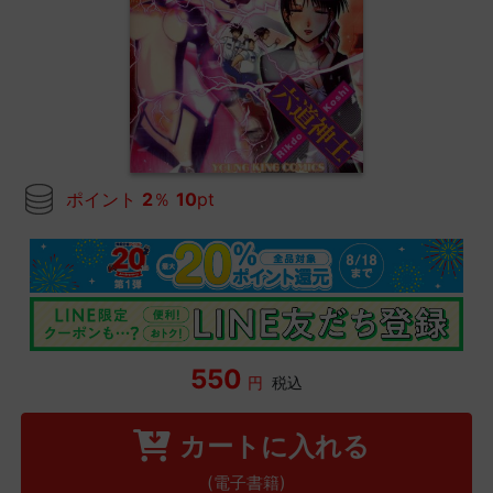
ポイント
2
％
10
pt
550
円
税込
カートに入れる
(電子書籍)