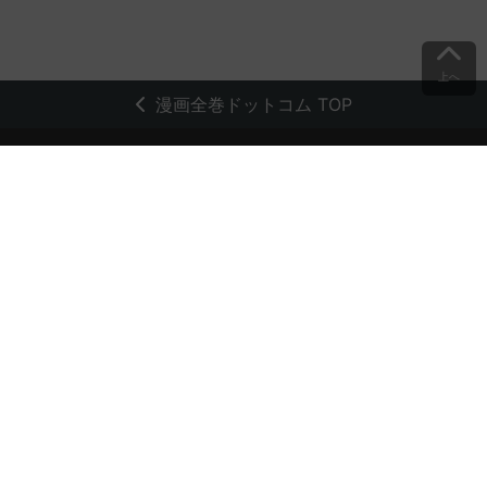
上へ
漫画全巻ドットコム TOP
トップページ
会員登録・ログイン
初めての方へ
電子書籍の読み方
支払方法
特定商取引法に基づく通販の表記
資金決済法に基づく表示
古物営業法に基づく表示
よくある質問
問い合わせ