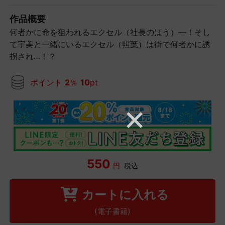
作品概要
何者かに命を狙われるエクセル（社長のほう）―！そし
て宇美と一緒にいるエクセル（照葉）は街で何者かに誘
拐され…！？
ポイント
2
％
10
pt
550
円
税込
カートに入れる
(電子書籍)