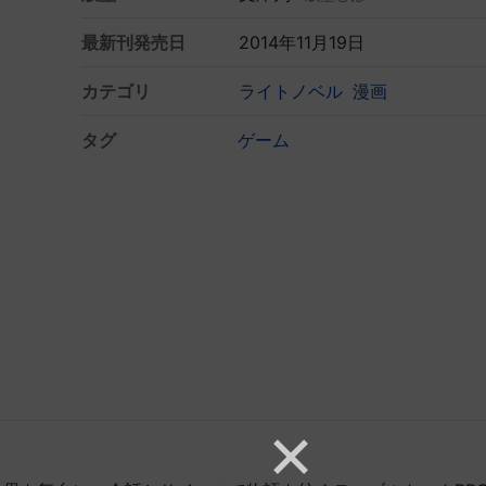
最新刊発売日
2014年11月19日
カテゴリ
ライトノベル
漫画
タグ
ゲーム