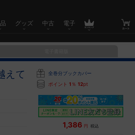
品
グッズ
中古
電子
電子書籍版
越えて
全巻分ブックカバー
ポイント
1
％
12
pt
1,386
円
税込