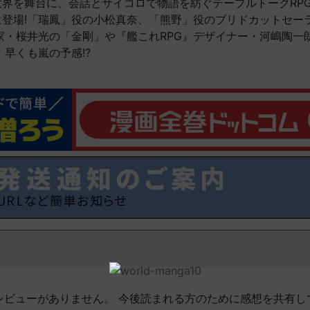
世界を舞台に、会話とサイコロで物語を紡ぐテーブルトークRP
いに登場!「瑞鳳」役の小松真奈、「熊野」役のブリドカットセー
家・桜井光の「金剛」や『艦これRPG』デザイナー・河嶋陶一
早くも嵐の予感!?
レビューがありません。 今後読まれる方のために感想を共有し