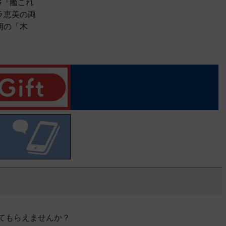
G『艦これ
ラ恵美の両
朗の「木
てもらえませんか？