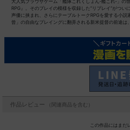
大人気ブラウザゲーム「艦隊これくしょん‐艦これ‐」の
RPG』。そのプレイの模様を収録した“リプレイ”がつ
声優に挟まれ、さらにテーブルトークRPGを愛する小説
曾」の自由なプレイングに翻弄される新米提督の前途は、
作品レビュー
（関連商品を含む）
この作品にはまだ