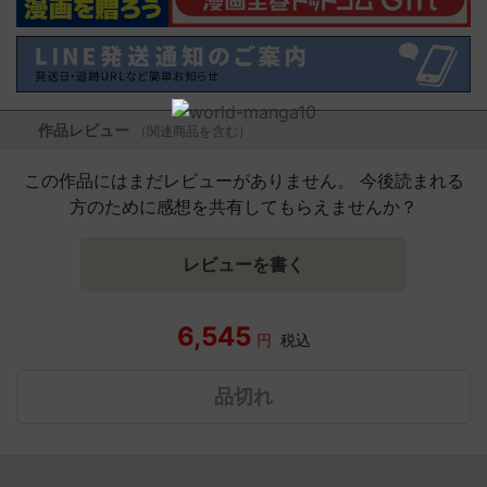
作品レビュー
（関連商品を含む）
この作品にはまだレビューがありません。 今後読まれる
方のために感想を共有してもらえませんか？
レビューを書く
6,545
円
税込
品切れ