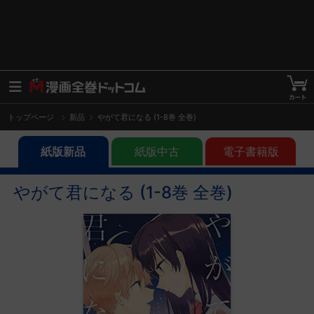
トップページ
新品
やがて君になる (1-8巻 全巻)
紙版新品
紙版中古
電子書籍版
やがて君になる (1-8巻 全巻)