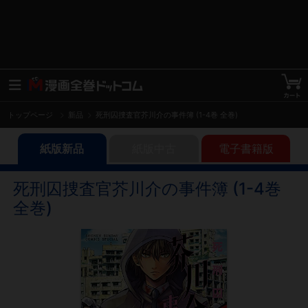
トップページ
新品
死刑囚捜査官芥川介の事件簿 (1-4巻 全巻)
紙版新品
紙版中古
電子書籍版
死刑囚捜査官芥川介の事件簿 (1-4巻
全巻)