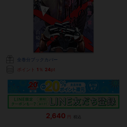
全巻分ブックカバー
ポイント
1
％
24
pt
2,640
円
税込