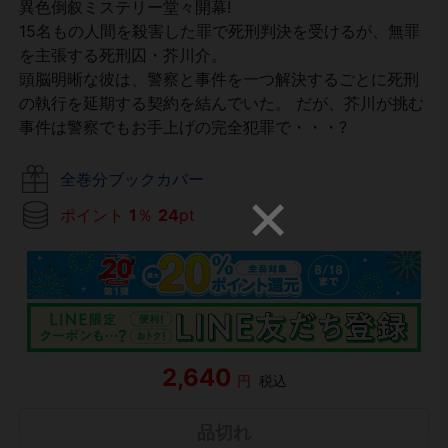
異色倒叙ミステリー堂々開幕!
15名もの人間を殺害した罪で死刑判決を受けるが、無罪
を主張する死刑囚・芥川介。
頭脳明晰な彼は、警察と事件を一つ解決するごとに死刑
の執行を延期する契約を結んでいた。 だが、芥川が挑む
事件は警察でもお手上げの完全犯罪で・・・?
全巻分ブックカバー
ポイント
1
％
24
pt
2,640
円
税込
品切れ