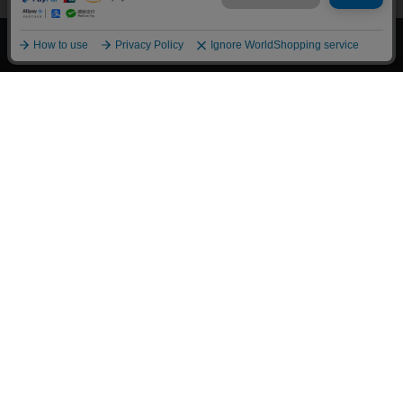
上へ
漫画全巻ドットコム TOP
トップページ
会員登録・ログイン
初めての方へ
電子書籍の読み方
支払方法
特定商取引法に基づく通販の表記
資金決済法に基づく表示
古物営業法に基づく表示
よくある質問
問い合わせ
個人情報保護方針
利用規約