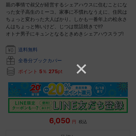
親の事情で叔父が経営するシェアハウスに住むことにな
った女子高生のミーコ。家事に不慣れなうえに、住民は
ちょっと変わった大人ばかり。しかも一番年上の松永さ
んはちょっと怖いけど、じつは世話焼きで!!?
オトナ男子にキュンとなるときめきシェアハウスラブ!
送料無料
全巻分ブックカバー
ポイント
5
％
275
pt
6,050
円
税込