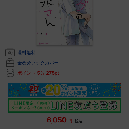
送料無料
全巻分ブックカバー
ポイント
5
％
275
pt
6,050
円
税込