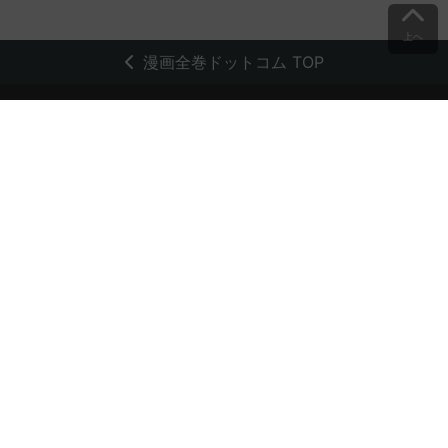
上へ
漫画全巻ドットコム TOP
トップページ
会員登録・ログイン
初めての方へ
電子書籍の読み方
支払方法
特定商取引法に基づく通販の表記
資金決済法に基づく表示
古物営業法に基づく表示
よくある質問
問い合わせ
個人情報保護方針