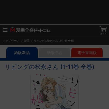
トップページ
新品
リビングの松永さん (1-11巻 全巻)
紙版新品
紙版中古
電子書籍版
リビングの松永さん (1-11巻 全巻)