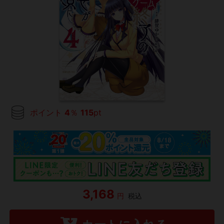
ポイント
4
％
115
pt
3,168
円
税込