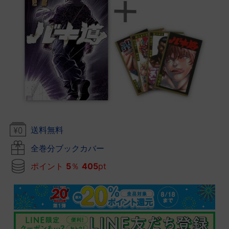
送料無料
全巻分ブックカバー
ポイント
5
％
405
pt