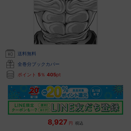
送料無料
全巻分ブックカバー
ポイント
5
％
405
pt
8,927
円
税込