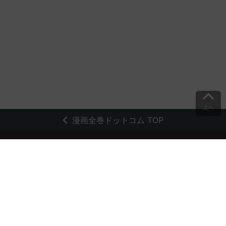
上へ
漫画全巻ドットコム TOP
トップページ
会員登録・ログイン
初めての方へ
電子書籍の読み方
支払方法