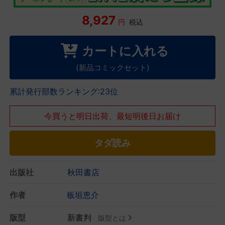
8,927
円
税込
カートに入れる
(新品コミックセット)
累計発行部数ランキング:23位
今買うと明日出荷、最短明後日お届け
タダ読み
出版社
秋田書店
作者
板垣恵介
版型
新書判
版型とは