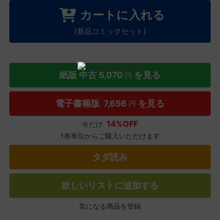
カートに入れる
(新品コミックセット)
紙版 中古
5,070
を見る
円
電子書籍版
7,656
を見る
円
14%OFF
今だけ
1巻単位からご購入いただけます
タダ読み
欲しいリストに追加する
気になる商品を登録