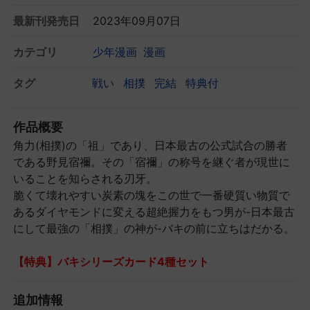
最新刊発売日
2023年09月07日
カテゴリ
少年漫画
漫画
タグ
戦い
相撲
完結
特典付
作品概要
角力(相撲)の「祖」であり、日本最古の公式試合の勝者
である野見宿禰。その「宿禰」の称号を継ぐ者が現世に
いることを知らされる刃牙。
脆くて壊れやすい炭素の塊をこの世で一番硬質い物質で
あるダイヤモンドに変える超絶握力をもつ男が-日本最古
にして最強の「相撲」の神が-バキの前に立ちはだかる。
【特典】バキシリーズカード4種セット
追加情報