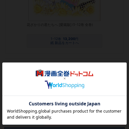
花ざかりの君たちへ [愛蔵版] (1-12巻 全巻)
1-12
13,200
巻
円
紙 新品をカートへ
紙版 中古
2,600
を見る
円
欲しいリストに追加する
気になる商品を登録