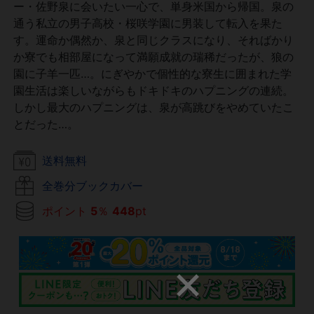
ー・佐野泉に会いたい一心で、単身米国から帰国。泉の
通う私立の男子高校・桜咲学園に男装して転入を果た
す。運命か偶然か、泉と同じクラスになり、そればかり
か寮でも相部屋になって満願成就の瑞稀だったが、狼の
園に子羊一匹…。にぎやかで個性的な寮生に囲まれた学
園生活は楽しいながらもドキドキのハプニングの連続。
しかし最大のハプニングは、泉が高跳びをやめていたこ
とだった…。
送料無料
全巻分ブックカバー
ポイント
5
％
448
pt