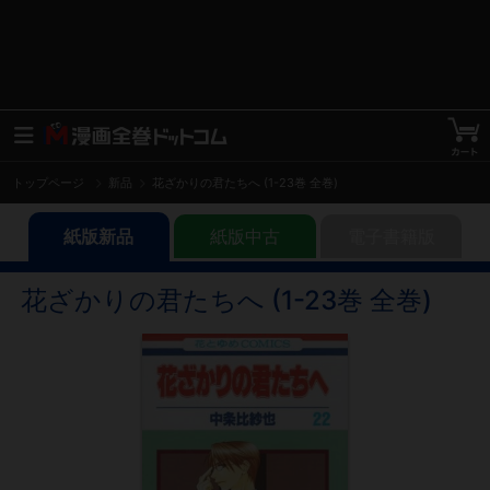
トップページ
新品
花ざかりの君たちへ (1-23巻 全巻)
紙版新品
紙版中古
電子書籍版
花ざかりの君たちへ (1-23巻 全巻)