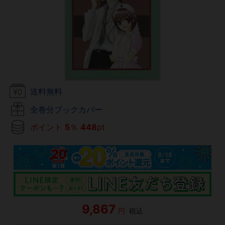
送料無料
全巻分ブックカバー
ポイント
5
％
448
pt
9,867
円
税込