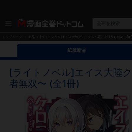
漫画を検索
トップページ
新品
[ライトノベル]エイス大陸クロニクル〜死に戻りから始める初心者
紙版新品
[ライトノベル]エイス大陸
者無双〜 (全1冊)