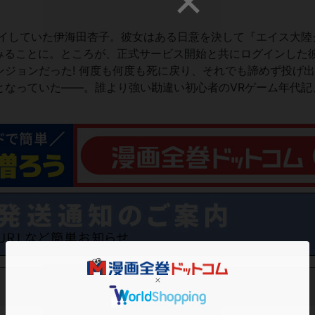
レイしていた伊海田杏子。彼女はある日意を決して『エイス大陸
してみることに。ところが、正式サービス開始と共にログインした
ジョンだった! 何度も何度も死に戻り、それでも諦めず投げ
なっていた――。誰より強い勘違い初心者のVRゲーム年代記