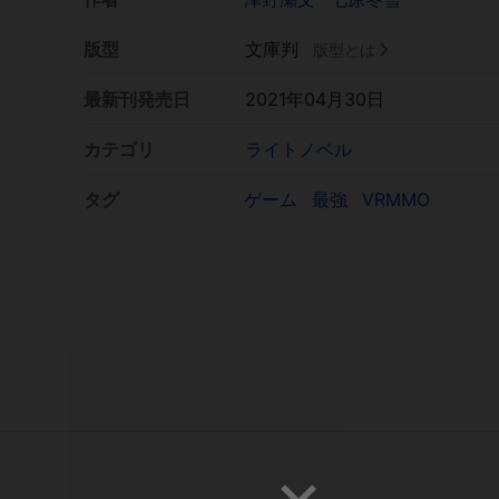
版型
文庫判
版型とは
最新刊発売日
2021年04月30日
カテゴリ
ライトノベル
タグ
ゲーム
最強
VRMMO