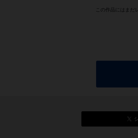
この作品にはまだ