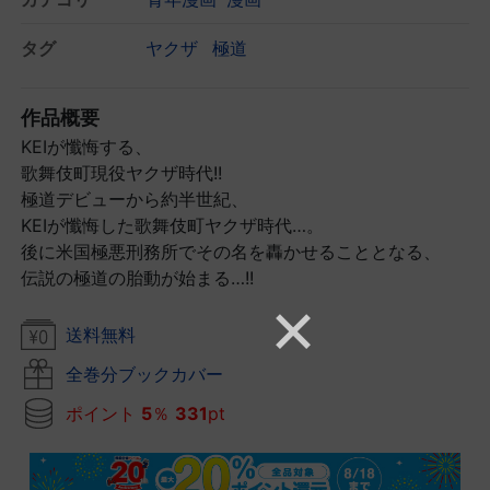
タグ
ヤクザ
極道
作品概要
KEIが懺悔する、
歌舞伎町現役ヤクザ時代!!
極道デビューから約半世紀、
KEIが懺悔した歌舞伎町ヤクザ時代…。
後に米国極悪刑務所でその名を轟かせることとなる、
伝説の極道の胎動が始まる…!!
送料無料
全巻分ブックカバー
ポイント
5
％
331
pt