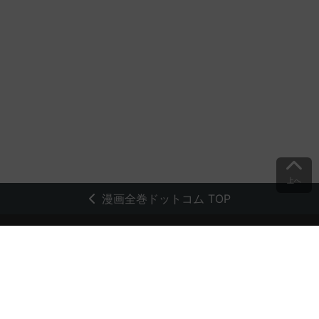
上へ
漫画全巻ドットコム TOP
トップページ
会員登録・ログイン
初めての方へ
電子書籍の読み方