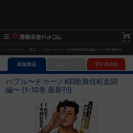
トップページ
新品
バブル〜チカーノKEI歌舞伎町血闘編〜 (1-10巻 最新刊)
紙版新品
紙版中古
電子書籍版
バブル〜チカーノKEI歌舞伎町血闘
編〜 (1-10巻 最新刊)