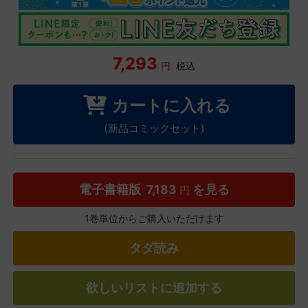
7,293
円
税込
カートに入れる
(新品コミックセット)
電子書籍版
7,183
を見る
円
1巻単位からご購入いただけます
タダ読み
欲しいリストに追加する