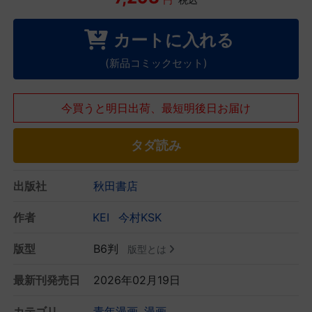
カートに入れる
(新品コミックセット)
今買うと明日出荷、最短明後日お届け
タダ読み
出版社
秋田書店
作者
KEI
今村KSK
版型
B6判
版型とは
最新刊発売日
2026年02月19日
カテゴリ
青年漫画
漫画