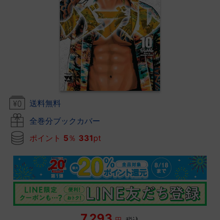
送料無料
全巻分ブックカバー
ポイント
5
％
331
pt
7,293
円
税込