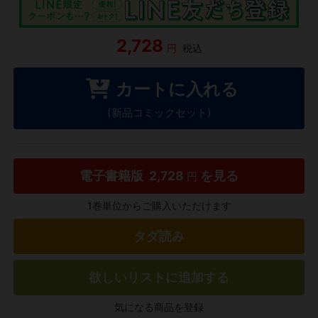
2,728
円
税込
カートに入れる
(新品コミックセット)
電子書籍版
2,728
を見る
円
1巻単位からご購入いただけます
タダ読み
欲しいリストに追加する
気になる商品を登録