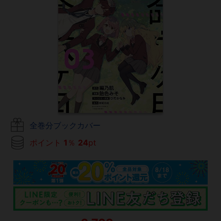
全巻分ブックカバー
ポイント
1
％
24
pt