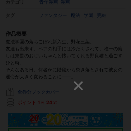
カテゴリ
青年漫画
漫画
タグ
ファンタジー
魔法
学園
完結
作品概要
魔法学園の落ちこぼれ新入生、野花三葉。
友達も出来ず、ペアの相手には冷たくされて、唯一の癒
しは寮監のおじいちゃんと懐いてくれる野良猫と過ごす
ひと時。
そんなある日、何者かに階段から突き落とされて彼女の
運命が大きく変わることに――。
全巻分ブックカバー
ポイント
1
％
24
pt