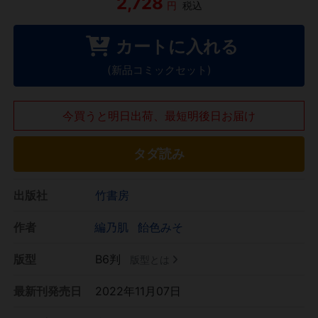
2,728
円
税込
カートに入れる
(新品コミックセット)
今買うと明日出荷、最短明後日お届け
タダ読み
出版社
竹書房
作者
編乃肌
飴色みそ
版型
B6判
版型とは
最新刊発売日
2022年11月07日