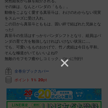
突然組長から妹を紹介される。
その妹は、なんとパンダの「もも」。
動物をこよなく愛する真笹斗は、わけのわからない現実
をスムーズに受け入れ、
この日から真笹斗とももは、固い絆で結ばれた兄妹とな
った!
真笹斗の生活はすっかりパンダシフトとなり、組員はパ
ンダの育て方を勉強しなければいけない状況に…。
でも、可愛いもものおかげで、竹ノ虎組は今日も平和。
そんな極道がいてもいいよね!?
無敵のモフモフ癒やしコミック、ついに刊行!
全巻分ブックカバー
ポイント
1
％
20
pt