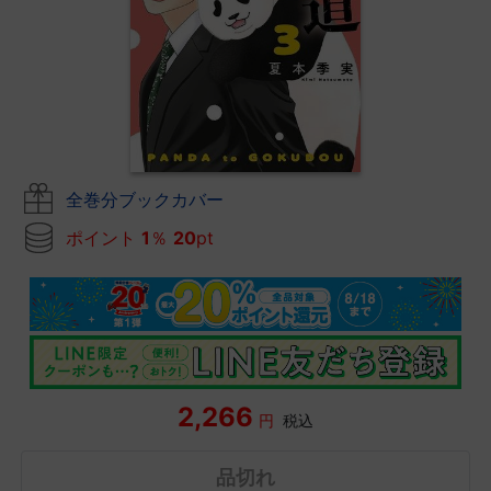
全巻分ブックカバー
ポイント
1
％
20
pt
2,266
円
税込
品切れ