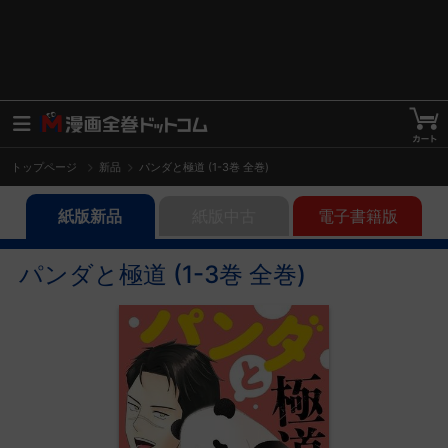
トップページ
新品
パンダと極道 (1-3巻 全巻)
紙版新品
紙版中古
電子書籍版
パンダと極道 (1-3巻 全巻)