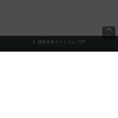
上へ
漫画全巻ドットコム TOP
トップページ
会員登録・ログイン
初めての方へ
電子書籍の読み方
支払方法
特定商取引法に基づく通販の表記
資金決済法に基づく表示
古物営業法に基づく表示