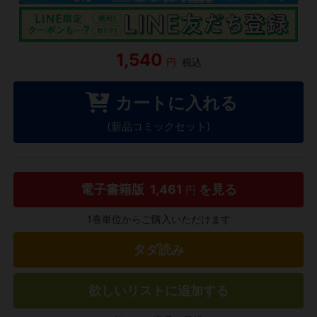
1,540
円
税込
カートに入れる
(新品コミックセット)
電子書籍版
1,461
を見る
円
1巻単位からご購入いただけます
タダ読み
欲しいリストに追加する