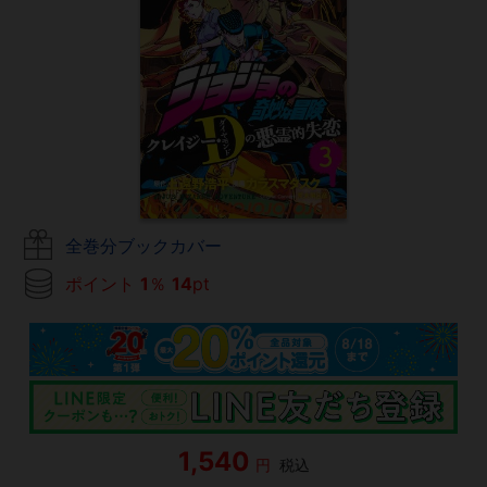
全巻分ブックカバー
ポイント
1
％
14
pt
1,540
円
税込