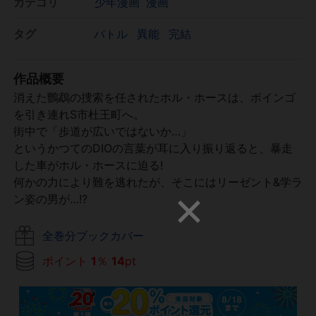
カテゴリ
少年漫画
漫画
タグ
バトル
異能
完結
作品概要
消えた鸚鵡の捜索を任されたホル・ホースは、ボインゴ
を引き連れS市杜王町へ。
街中で「歩道が広いではないか…」
というかつてのDIOの言葉が耳に入り振り返ると、暴走
した車がホル・ホースに迫る!
何かの力により難を逃れたが、そこにはリーゼント&学ラ
ン姿の男が…!?
全巻分ブックカバー
ポイント
1
％
14
pt