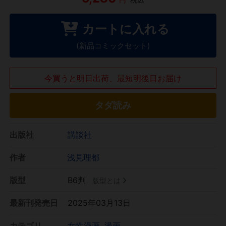
カートに入れる
(新品コミックセット)
今買うと明日出荷、最短明後日お届け
タダ読み
出版社
講談社
作者
浅見理都
版型
B6判
版型とは
最新刊発売日
2025年03月13日
カテゴリ
女性漫画
漫画