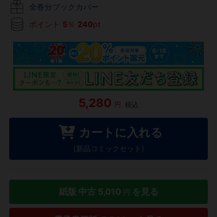
全巻分ブックカバー
ポイント
5
％
240
pt
5,280
円
税込
カートに入れる
(新品コミックセット)
紙版 中古
5,010
を見る
円