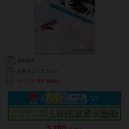
送料無料
全巻分ブックカバー
ポイント
5
％
240
pt
5,280
円
税込