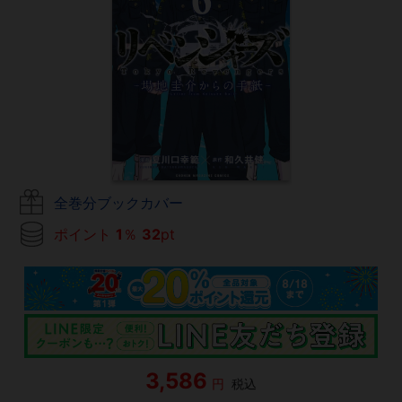
全巻分ブックカバー
ポイント
1
％
32
pt
3,586
円
税込