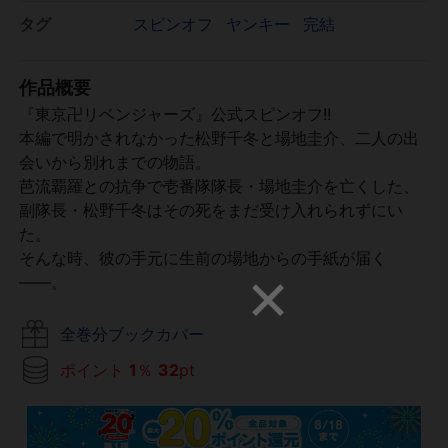
タグ
スピンオフ
ヤンキー
完結
作品概要
『東京卍リベンジャーズ』公式スピンオフ!!
本編で明かされなかった松野千冬と場地圭介、二人の出
会いから別れまでの物語。
芭流覇羅との抗争で壱番隊隊長・場地圭介を亡くした、
副隊長・松野千冬はその死をまだ受け入れられずにい
た。
そんな時、彼の手元に生前の場地からの手紙が届く
――。
全巻分ブックカバー
ポイント
1
％
32
pt