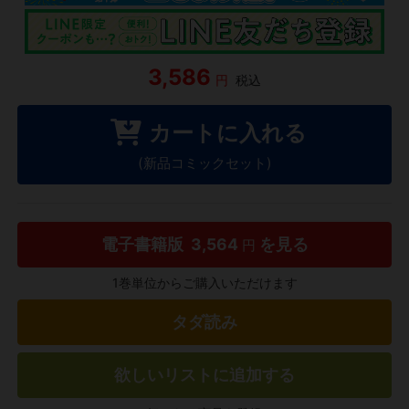
3,586
円
税込
カートに入れる
(新品コミックセット)
電子書籍版
3,564
を見る
円
1巻単位からご購入いただけます
タダ読み
欲しいリストに追加する