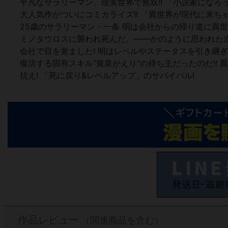
平凡なサラリーマン、現実世界で無双!! 「小説家になろ
大人気作がついにコミカライズ!! 「異世界が現代に来ち
25歳のサラリーマン・一条 明は会社からの帰り道に異
ミノタウロスに襲われ死んだ。――かのように思われた
会社で目を覚ました! 明はレベルやステータスを引き継
復活する固有スキル“黄泉がえり”の持ち主だったのだ!! 
抗え! 「死に戻り&レベルアップ」のサバイバル!
作品レビュー
（関連商品を含む）