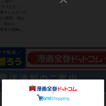
う」発の
ゃダメだろ…」
世界モンスターの
次の瞬間、彼は
ぎ、死から
異世界の侵略に