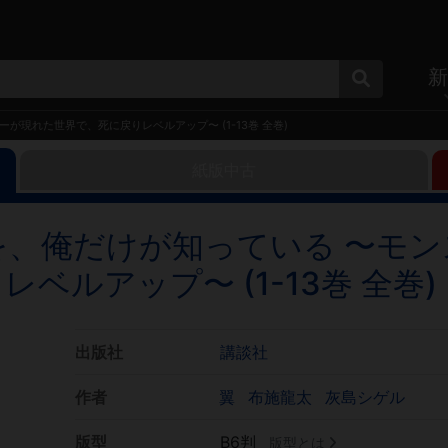
新
現れた世界で、死に戻りレベルアップ〜 (1-13巻 全巻)
紙版中古
、俺だけが知っている 〜モン
ルアップ〜 (1-13巻 全巻)
出版社
講談社
作者
翼
布施龍太
灰島シゲル
版型
B6判
版型とは