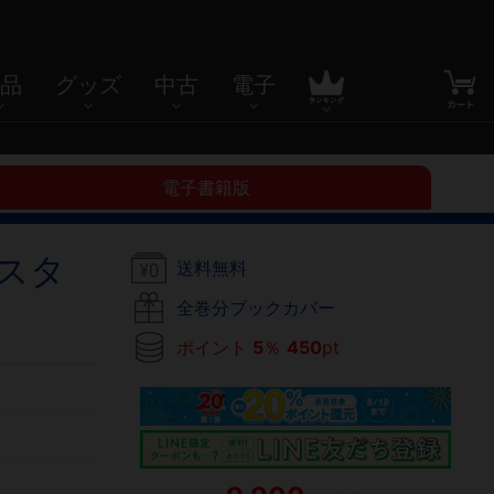
品
グッズ
中古
電子
電子書籍版
スタ
送料無料
全巻分ブックカバー
ポイント
5
％
450
pt