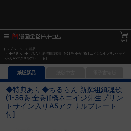
トップページ
新品
◆特典あり◆ちるらん 新撰組鎮魂歌 (1-36巻 全巻)[橋本エイジ先生プリントサイ
ン入りA5アクリルプレート付]
紙版新品
紙版中古
電子書籍版
◆特典あり◆ちるらん 新撰組鎮魂歌
(1-36巻 全巻)[橋本エイジ先生プリン
トサイン入りA5アクリルプレート
付]