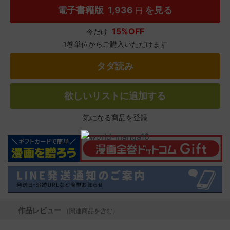
電子書籍版
1,936
を見る
円
15%OFF
今だけ
1巻単位からご購入いただけます
タダ読み
欲しいリストに追加する
気になる商品を登録
作品レビュー
（関連商品を含む）