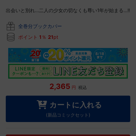
出会いと別れ…二人の少女の切なくも尊い1年が始まる…!!
全巻分ブックカバー
ポイント
1
％
21
pt
2,365
円
税込
カートに入れる
(新品コミックセット)