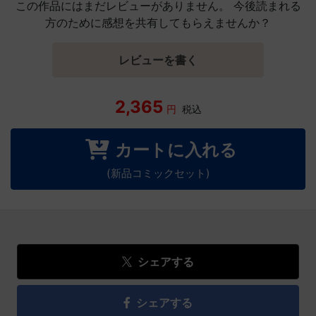
この作品にはまだレビューがありません。 今後読まれる
方のために感想を共有してもらえませんか？
レビューを書く
2,365
円
税込
カートに入れる
(新品コミックセット)
シェアする
シェアする