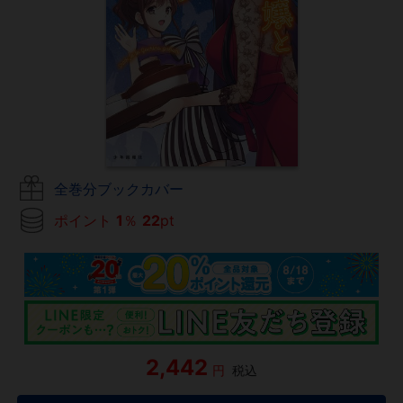
全巻分ブックカバー
ポイント
1
％
22
pt
2,442
円
税込