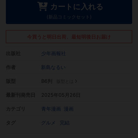
カートに入れる
(新品コミックセット)
今買うと明日出荷、最短明後日お届け
出版社
少年画報社
作者
新島なるい
版型
B6判
版型とは
最新刊発売日
2025年05月26日
カテゴリ
青年漫画
漫画
タグ
グルメ
完結