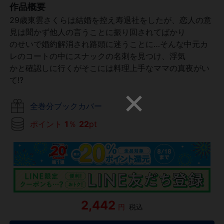
作品概要
29歳東雲さくらは結婚を控え寿退社をしたが、恋人の意
見は聞かず他人の言うことに振り回されてばかり
のせいで婚約解消され路頭に迷うことに…そんな中元カ
レのコートの中にスナックの名刺を見つけ、浮気
かと確認しに行くがそこには料理上手なママの真夜がい
て!?
全巻分ブックカバー
ポイント
1
％
22
pt
2,442
円
税込