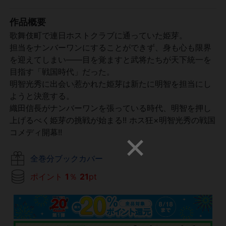
作品概要
歌舞伎町で連日ホストクラブに通っていた姫芽。
担当をナンバーワンにすることができず、身も心も限界
を迎えてしまい――目を覚ますと武将たちが天下統一を
目指す「戦国時代」だった。
明智光秀に出会い惹かれた姫芽は新たに明智を担当にし
ようと決意する。
織田信長がナンバーワンを張っている時代、明智を押し
上げるべく姫芽の挑戦が始まる!! ホス狂×明智光秀の戦国
コメディ開幕!!
全巻分ブックカバー
ポイント
1
％
21
pt