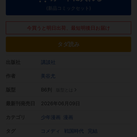
(新品コミックセット)
今買うと明日出荷、最短明後日お届け
タダ読み
出版社
講談社
作者
美谷尤
版型
B6判
版型とは
最新刊発売日
2026年06月09日
カテゴリ
少年漫画
漫画
タグ
コメディ
戦国時代
完結