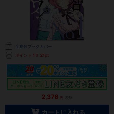
全巻分ブックカバー
ポイント
1
％
21
pt
2,376
円
税込
カートに入れる