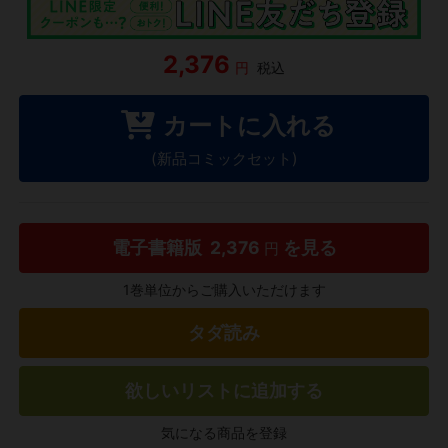
2,376
円
税込
カートに入れる
(新品コミックセット)
電子書籍版
2,376
を見る
円
1巻単位からご購入いただけます
タダ読み
欲しいリストに追加する
気になる商品を登録