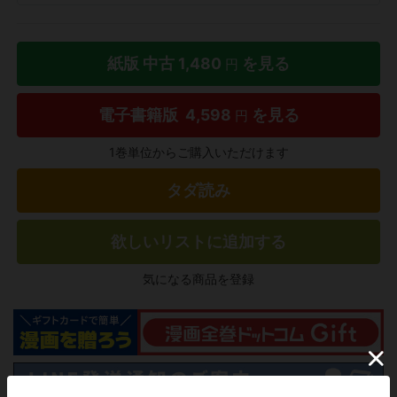
紙版 中古
1,480
を見る
円
電子書籍版
4,598
を見る
円
1巻単位からご購入いただけます
タダ読み
欲しいリストに追加する
気になる商品を登録