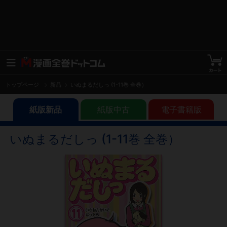
トップページ
新品
いぬまるだしっ (1-11巻 全巻）
紙版新品
紙版中古
電子書籍版
いぬまるだしっ (1-11巻 全巻）