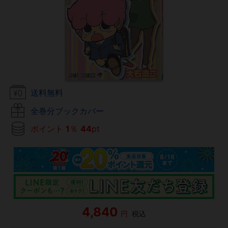
送料無料
全巻分ブックカバー
ポイント
1
％
44
pt
4,840
円
税込