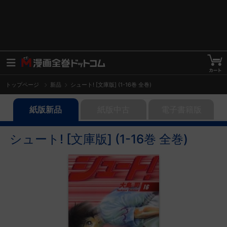
トップページ
新品
シュート! [文庫版] (1-16巻 全巻)
紙版新品
紙版中古
電子書籍版
シュート! [文庫版] (1-16巻 全巻)