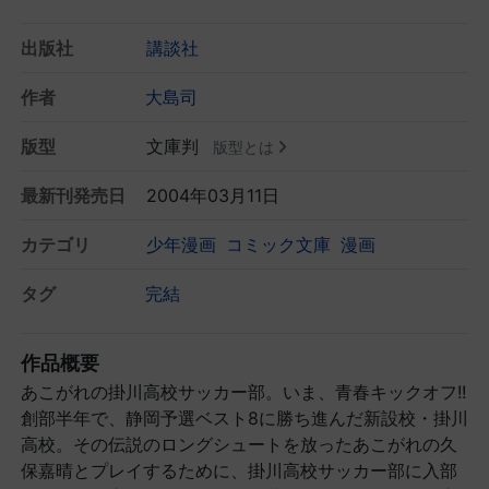
出版社
講談社
作者
大島司
版型
文庫判
版型とは
最新刊発売日
2004年03月11日
カテゴリ
少年漫画
コミック文庫
漫画
タグ
完結
作品概要
あこがれの掛川高校サッカー部。いま、青春キックオフ!!
創部半年で、静岡予選ベスト8に勝ち進んだ新設校・掛川
高校。その伝説のロングシュートを放ったあこがれの久
保嘉晴とプレイするために、掛川高校サッカー部に入部