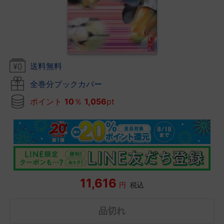
送料無料
全巻分ブックカバー
ポイント
10
％
1,056
pt
11,616
円
税込
品切れ