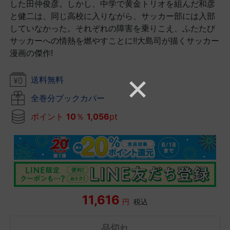
した田仲俊彦。しかし、中学で黄金トリオを組んだ和彦
と健二は、同じ高校に入りながら、サッカー部には入部
していなかった。それぞれの障害を乗りこえ、ふたたび
サッカーへの情熱を燃やすことに!!大島司が描くサッカー
漫画の傑作!
送料無料
全巻分ブックカバー
ポイント
10
％
1,056
pt
11,616
円
税込
品切れ