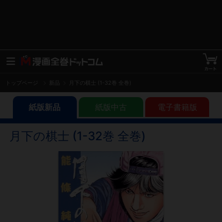
トップページ
新品
月下の棋士 (1-32巻 全巻)
紙版新品
紙版中古
電子書籍版
月下の棋士 (1-32巻 全巻)