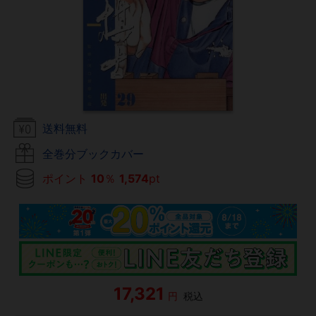
送料無料
全巻分ブックカバー
ポイント
10
％
1,574
pt
17,321
円
税込