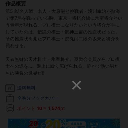
作品概要
第51期名人戦、名人・大原巌と挑戦者・滝川幸治が熱海
で第7局を戦っている時、東京・将棋会館に氷室将介とい
う青年が現れる。プロ棋士になりたいという将介が手に
していたのは、伝説の棋士・御神三吉の推薦状だった。
その推薦状を見たプロ棋士・虎丸は二段の坂東と将介を
戦わせる。
天衣無縫の天才棋士・氷室将介。奨励会会員からプロ棋
士への道を…。盤上に繰り広げられる、静かで熱い男た
ちの勝負の世界だ!!
送料無料
全巻分ブックカバー
ポイント
10
％
1,574
pt