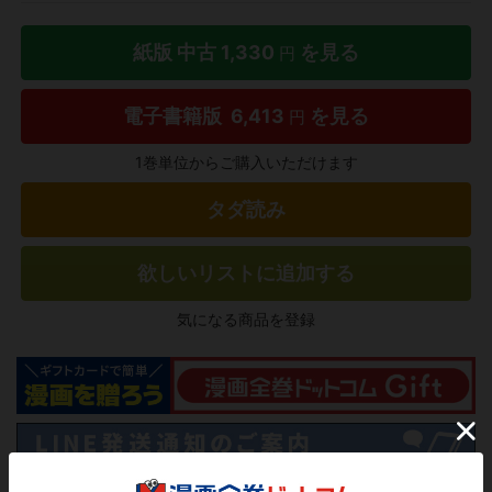
紙版 中古
1,330
を見る
円
電子書籍版
6,413
を見る
円
1巻単位からご購入いただけます
タダ読み
欲しいリストに追加する
気になる商品を登録