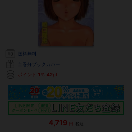
送料無料
全巻分ブックカバー
ポイント
1
％
42
pt
4,719
円
税込