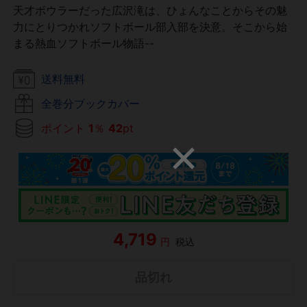
天才ボウラーだった広沢滝は、ひょんなことからその魅
力にとりつかれソフトボール部入部を決意。そこから始
まる熱血ソフトボール物語--
送料無料
全巻分ブックカバー
ポイント
1
％
42
pt
4,719
円
税込
品切れ