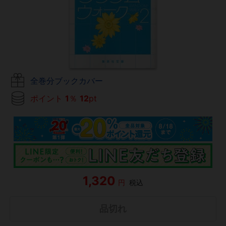
全巻分ブックカバー
ポイント
1
％
12
pt
1,320
円
税込
品切れ