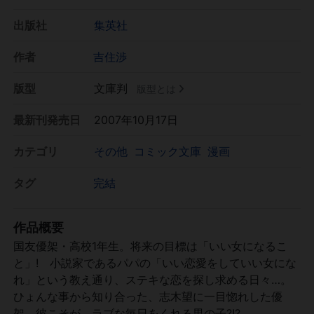
出版社
集英社
作者
吉住渉
版型
文庫判
版型とは
最新刊発売日
2007年10月17日
カテゴリ
その他
コミック文庫
漫画
タグ
完結
作品概要
国友優架・高校1年生。将来の目標は「いい女になるこ
と」! 小説家であるパパの「いい恋愛をしていい女にな
れ」という教え通り、ステキな恋を探し求める日々…。
ひょんな事から知り合った、志木望に一目惚れした優
架。彼こそが、ラブな毎日をくれる男の子?!?