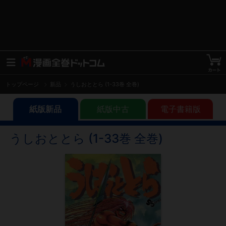
トップページ
新品
うしおととら (1-33巻 全巻)
紙版新品
紙版中古
電子書籍版
うしおととら (1-33巻 全巻)