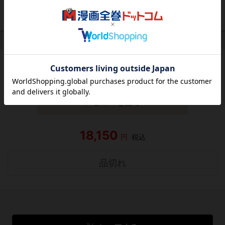
作品レビュー
（関連商品を含む）
この作品にはまだレビューがありません。 今後読まれる
方のために感想を共有してもらえませんか？
レビューを書く
18,150
円
税込
品切れ