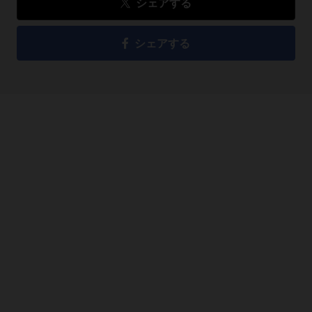
シェアする
シェアする