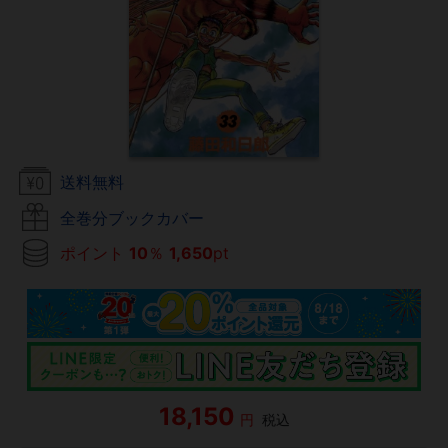
送料無料
全巻分ブックカバー
ポイント
10
％
1,650
pt
18,150
円
税込