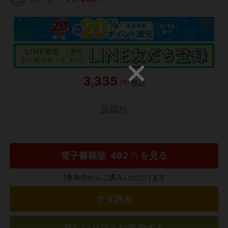
3,335
円
税込
品切れ
電子書籍版
462
を見る
円
1巻単位からご購入いただけます
タダ読み