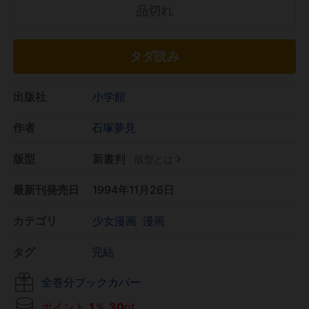
品切れ
タダ読み
出版社
小学館
作者
石塚夢見
版型
新書判
版型とは
最新刊発売日
1994年11月26日
カテゴリ
少女漫画
漫画
タグ
完結
全巻分ブックカバー
ポイント
1
％
30
pt