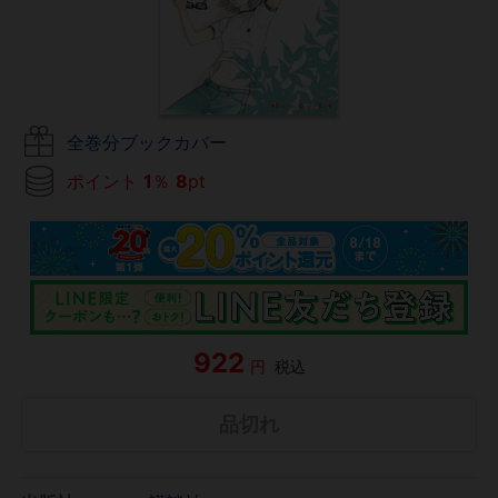
全巻分ブックカバー
ポイント
1
％
8
pt
922
円
税込
品切れ