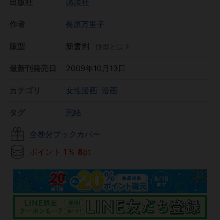
出版社
講談社
作者
長原万里子
版型
新書判
版型とは
最新刊発売日
2009年10月13日
カテゴリ
女性漫画
漫画
タグ
完結
全巻分ブックカバー
ポイント
1
％
8
pt