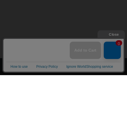
上へ
漫画全巻ドットコム TOP
トップページ
会員登録・ログイン
初めての方へ
電子書籍の読み方
支払方法
特定商取引法に基づく通販の表記