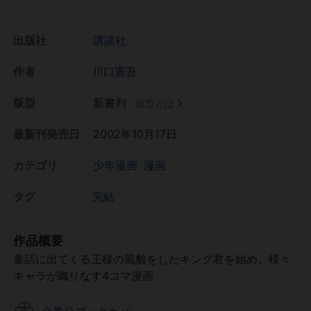
出版社
講談社
作者
川口憲吾
版型
新書判
版型とは
最新刊発売日
2002年10月17日
カテゴリ
少年漫画
漫画
タグ
完結
作品概要
童話に出てくる王様の風貌をしたキング君を始め、様々
キャラが織りなす4コマ漫画