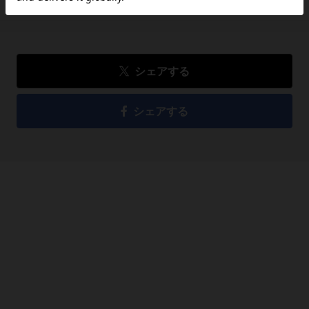
シェアする
シェアする