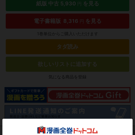
紙版 中古
5,930
を見る
円
電子書籍版
8,316
を見る
円
1巻単位からご購入いただけます
タダ読み
欲しいリストに追加する
気になる商品を登録
作品レビュー
（関連商品を含む）