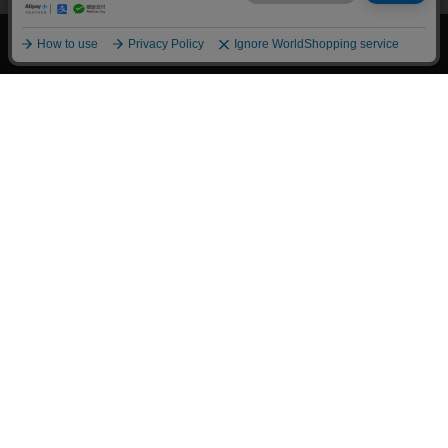
上へ
漫画全巻ドットコム TOP
トップページ
会員登録・ログイン
初めての方へ
電子書籍の読み方
支払方法
特定商取引法に基づく通販の表記
資金決済法に基づく表示
古物営業法に基づく表示
よくある質問
問い合わせ
個人情報保護方針
利用規約