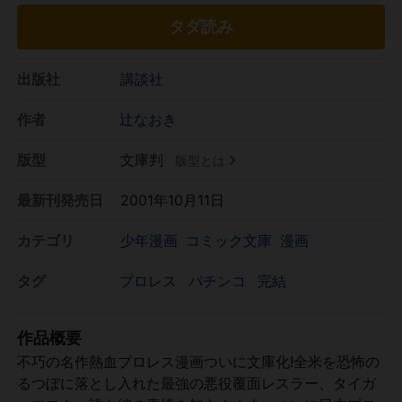
タダ読み
出版社
講談社
作者
辻なおき
版型
文庫判
版型とは
最新刊発売日
2001年10月11日
カテゴリ
少年漫画
コミック文庫
漫画
タグ
プロレス
パチンコ
完結
作品概要
不巧の名作熱血プロレス漫画ついに文庫化!全米を恐怖の
るつぼに落とし入れた最強の悪役覆面レスラー、タイガ