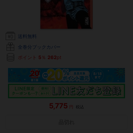
送料無料
全巻分ブックカバー
ポイント
5
％
262
pt
5,775
円
税込
品切れ