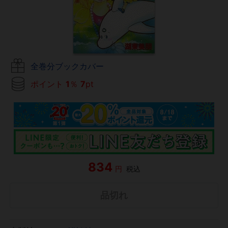
全巻分ブックカバー
ポイント
1
％
7
pt
834
円
税込
品切れ