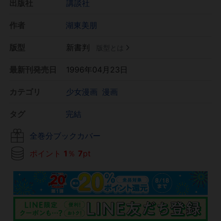
出版社
講談社
作者
湖東美朋
版型
新書判
版型とは
最新刊発売日
1996年04月23日
カテゴリ
少女漫画
漫画
タグ
完結
全巻分ブックカバー
ポイント
1
％
7
pt