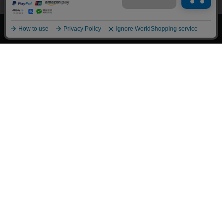
上へ
漫画全巻ドットコム TOP
トップページ
会員登録・ログイン
初めての方へ
電子書籍の読み方
支払方法
特定商取引法に基づく通販の表記
資金決済法に基づく表示
古物営業法に基づく表示
よくある質問
問い合わせ
個人情報保護方針