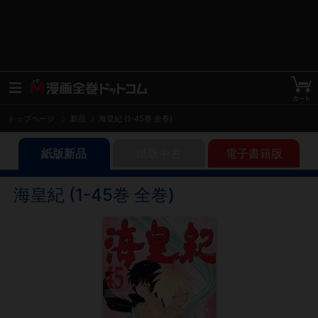
トップページ
新品
海皇紀 (1-45巻 全巻)
紙版新品
紙版中古
電子書籍版
海皇紀 (1-45巻 全巻)