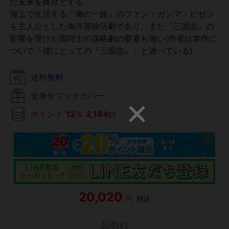
た未来を舞台とする。
海上で生活する「海の一族」のファン・ガンマ・ビゼン
を主人公とした海洋冒険活劇であり、また『三国志』の
影響を受けた国同士の謀略劇の要素も強い(作者は本作に
ついて「僕にとっての『三国志』」と述べている)。
送料無料
全巻分ブックカバー
ポイント
12
％
2,184
pt
20,020
円
税込
品切れ