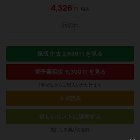
4,326
円
税込
品切れ
紙版 中古
2,630
を見る
円
電子書籍版
5,390
を見る
円
1巻単位からご購入いただけます
タダ読み
欲しいリストに追加する
気になる商品を登録