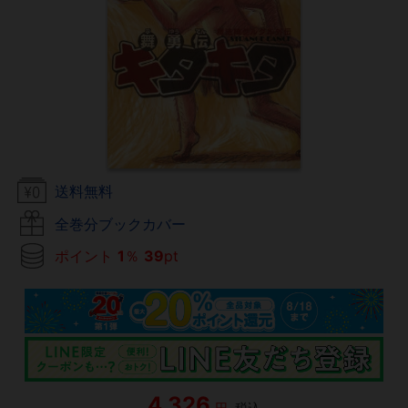
送料無料
全巻分ブックカバー
ポイント
1
％
39
pt
4,326
円
税込