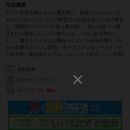
作品概要
かつて世界征服を企んだ魔王軍に、敢然と立ち向かった
ものたちがいた…。4人の精霊王の加護を受けた光の勇者
と、闇魔法“グルグル”を使う魔法使い。戦いの果てに魔
王を打ち滅ぼした二人の傍らには、つねにある男がい
た…。 魔王ギリさえもが嫌がったという伝説の踊り、キ
タキタ踊りがここに復活! ギャグファンタジーコミック
の金字塔「魔法陣グルグル」スピンオフ作品ついに登場!!
送料無料
全巻分ブックカバー
ポイント
1
％
39
pt