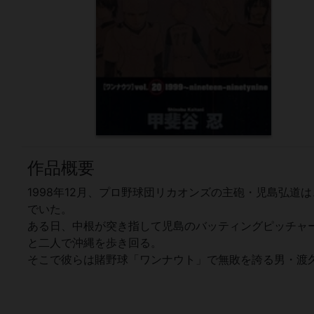
作品概要
1998年12月、プロ野球団リカオンズの主砲・児島弘
でいた。
ある日、中根が突き指して児島のバッティングピッチャ
と二人で沖縄を歩き回る。
そこで彼らは賭野球「ワンナウト」で無敗を誇る男・渡