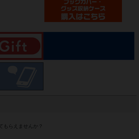
てもらえませんか？