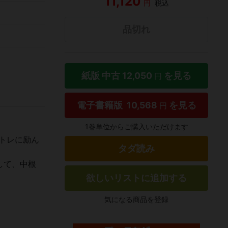
11,120
円
税込
品切れ
紙版 中古
12,050
を見る
円
電子書籍版
10,568
を見る
円
1巻単位からご購入いただけます
主トレに励ん
タダ読み
して、中根
欲しいリストに追加する
気になる商品を登録