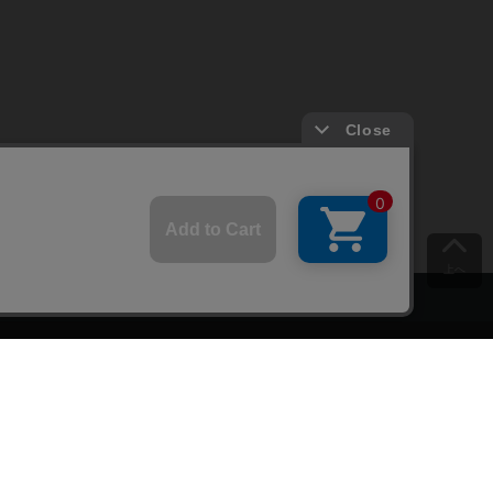
上へ
ご意見をお聞かせください