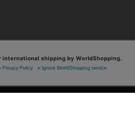
漫画全巻ドットコム TOP
ッフおススメ「全力推し宣言」
漫画ランキング
贈ろう e-giftサービス
›
2025年 年間ランキング
すめの新品漫画セット
›
歴代発行部数
品別漫画収納ボックス
›
紙書籍 週間TOP100