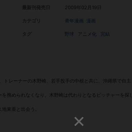
最新刊発売日
2009年02月19日
カテゴリ
青年漫画
漫画
タグ
野球
アニメ化
完結
道は、トレーナーの木野崎、若手投手の中根と共に、沖縄県で自
ーを務められなくなり、木野崎は代わりとなるピッチャーを探
久地東亜と出会う。