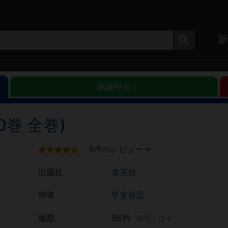
新
紙版中古
0巻 全巻)
8件のレビュー
出版社
集英社
作者
甲斐谷忍
版型
B6判
版型とは